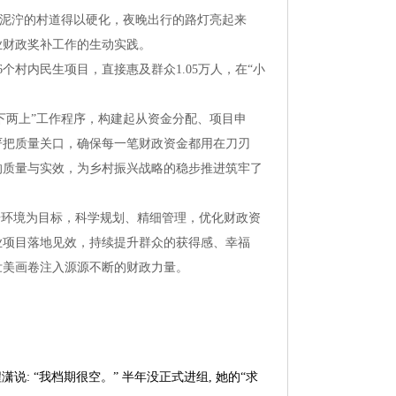
经泥泞的村道得以硬化，夜晚出行的路灯亮起来
业财政奖补工作的生动实践。
个村内民生项目，直接惠及群众1.05万人，在“小
下两上”工作程序，构建起从资金分配、项目申
严把质量关口，确保每一笔财政资金都用在刀刃
的质量与实效，为乡村振兴战略的稳步推进筑牢了
居环境为目标，科学规划、精细管理，优化财政资
业项目落地见效，持续提升群众的获得感、幸福
壮美画卷注入源源不断的财政力量。
程潇说:“我档期很空。”半年没正式进组,她的“求