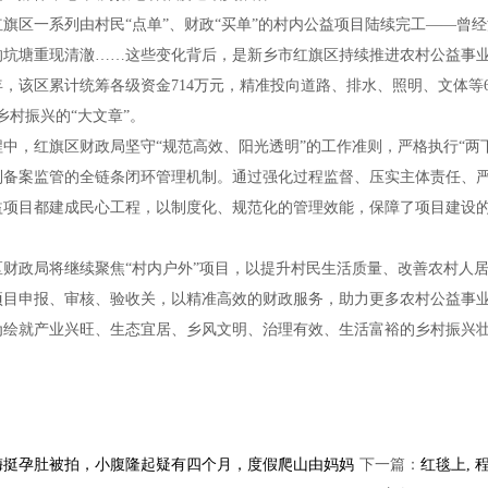
旗区一系列由村民“点单”、财政“买单”的村内公益项目陆续完工——曾
的坑塘重现清澈……这些变化背后，是新乡市红旗区持续推进农村公益事
5年，该区累计统筹各级资金714万元，精准投向道路、排水、照明、文体等6
乡村振兴的“大文章”。
中，红旗区财政局坚守“规范高效、阳光透明”的工作准则，严格执行“两
到备案监管的全链条闭环管理机制。通过强化过程监督、压实主体责任、
益项目都建成民心工程，以制度化、规范化的管理效能，保障了项目建设
区财政局将继续聚焦“村内户外”项目，以提升村民生活质量、改善农村人
项目申报、审核、验收关，以精准高效的财政服务，助力更多农村公益事
为绘就产业兴旺、生态宜居、乡风文明、治理有效、生活富裕的乡村振兴
梅挺孕肚被拍，小腹隆起疑有四个月，度假爬山由妈妈
下一篇：
红毯上,