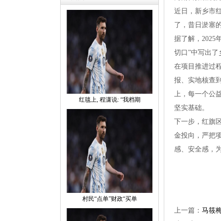
近日，新乡市红
了，昔日淤塞
据了解，202
切口”中写出了
在项目推进过程
报、实地核查
上，每一个公
红毯上,程潇说:“我档期
坚实基础。
下一步，红旗
金投向，严把
感、安全感，
村民“点单”财政“买单
上一篇：
马筱